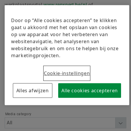
Scholingen
werkplaatsportal
www.repxpert.be/nl
of
Kwaliteitseisen
www.repxpert.nl
.
Berekening & Advisering
Door op “Alle cookies accepteren” te klikken
Order now
Leveranciersprogramma’s
gaat u akkoord met het opslaan van cookies
op uw apparaat voor het verbeteren van
Supplier information management
websitenavigatie, het analyseren van
websitegebruik en om ons te helpen bij onze
Advanced
marketingprojecten.
Cookie-instellingen
Alles afwijzen
Alle cookies accepteren
Language
Media category