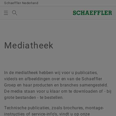
Schaeffler Nederland
Search term
MEDIATHEEK
MEDIABASKET
Overview
Overview
Overview
Overview
Overview
Overview
Kwaliteit en milieu
Verkoop
Onderneming
Bearings & Industrial Solutions
Your development
Mediatheek
Mediatheek
Overview
There are no items in your Media Basket. Use to add
Purchasing & Supplier management
new elements button:
Certificaten
Distributiepartners
Code of Conduct
Productaanbod
Development opportunities
Persmateriaal
Collect media
Supplier application
Verkoopkantoren
Brancheoplossingen
Schaeffler Academy
Videotheek
In de mediatheek hebben wij voor u publicaties,
Note
Contractvoorwaarden
video's en afbeeldingen over en van de Schaeffler
Algemene voorwaarden
Lifetime Solutions
Publicaties
Groep en haar producten en branches samengesteld.
You can collect several media for one order
Digital collaboration
De media staan voor u klaar om te downloaden of - bij
in the shopping basket. The maximum order
medias productcatalogus
Apps
grote bestanden - te bestellen.
quantity for each medium is: 20 pieces It is
Supply chain management & Logistics
not allowed to sell material that has been
X-life
Technische publicaties, zoals brochures, montage-
made available at no charge.
Duurzaamheid
instructies of service-info's, vindt u op onze