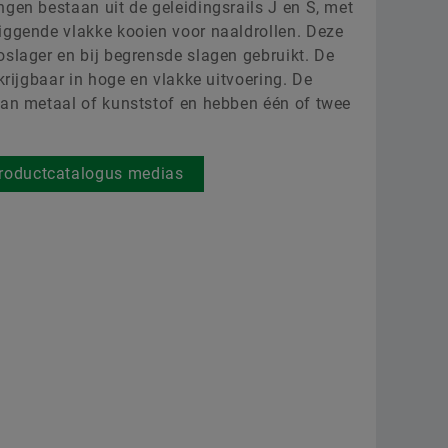
ngen bestaan uit de geleidingsrails J en S, met
Scholingen
Raw 
Leveranciersprogramma’s
iggende vlakke kooien voor naaldrollen. Deze
oslager en bij begrensde slagen gebruikt. De
Berekening & Advisering
Aer
Supplier information management
rkrijgbaar in hoge en vlakke uitvoering. De
Order now
van metaal of kunststof en hebben één of twee
Two
Scha
roductcatalogus medias