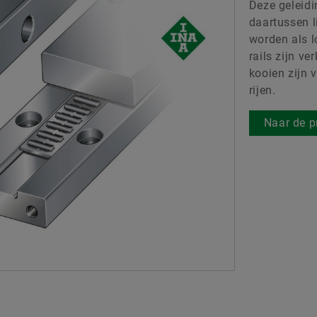
Deze geleidi
Digital products
daartussen l
worden als l
Merkbescherming
rails zijn ve
kooien zijn 
rijen.
Naar de p