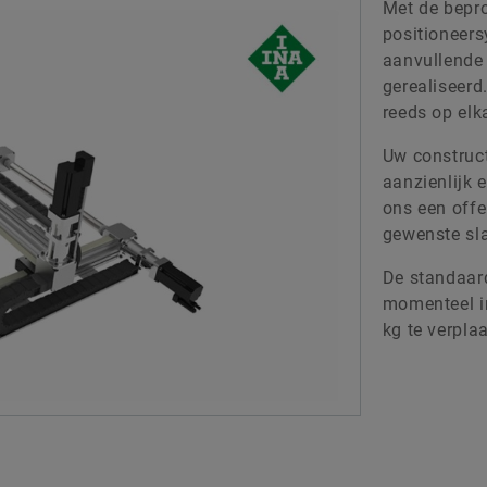
Met de bepr
Digital products
positioneer
aanvullende
Merkbescherming
gerealiseerd
reeds op el
Uw construc
aanzienlijk 
ons een offe
gewenste sl
De standaard
momenteel in
kg te verpla