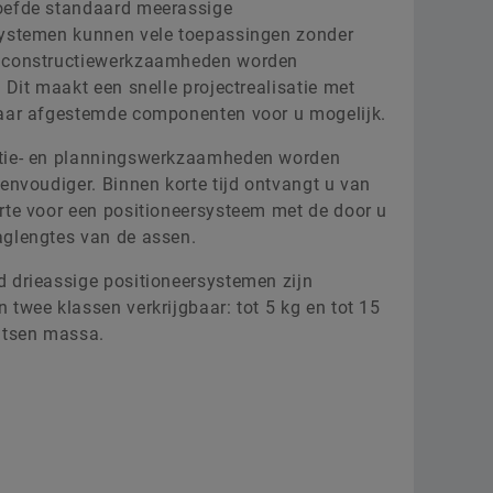
oefde standaard meerassige
Scholingen
Raw 
Leveranciersprogramma’s
systemen kunnen vele toepassingen zonder
 constructiewerkzaamheden worden
Berekening & Advisering
Aer
Supplier information management
. Dit maakt een snelle projectrealisatie met
Order now
kaar afgestemde componenten voor u mogelijk.
Two
tie- en planningswerkzaamheden worden
Scha
eenvoudiger. Binnen korte tijd ontvangt u van
rte voor een positioneersysteem met de door u
aglengtes van de assen.
 drieassige positioneersystemen zijn
 twee klassen verkrijgbaar: tot 5 kg en tot 15
atsen massa.